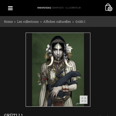
0
Home
>
Les collections
>
Affiches culturelles
>
Grütli 1
GRÜTLI 1