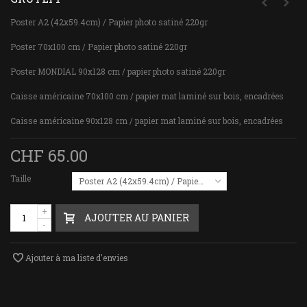
Poster A2 (42x59.4cm) / Papier photo satiné 220gr
Poster 70x100 cm / Papier photo satiné 220gr
Poster MONDIAL 90x128 cm / papier photo satiné 220gr
Caisse américaine 70x100 cm / papier mat laminé sur bois, encadrées
Caisse américaine 90x128 cm / papier mat laminé sur bois, encadrées
CHF 65.00
Taille
Poster A2 (42x59.4cm) / Papier photo satiné 220gr
+
AJOUTER AU PANIER
-
Ajouter à ma liste d'envies